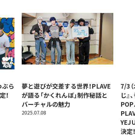
のわぶら
夢と遊びが交差する世界！PLAVE
7/3
定！
が語る「かくれんぼ」制作秘話と
じ』
バーチャルの魅力
PO
2025.07.08
PL
YE
決定