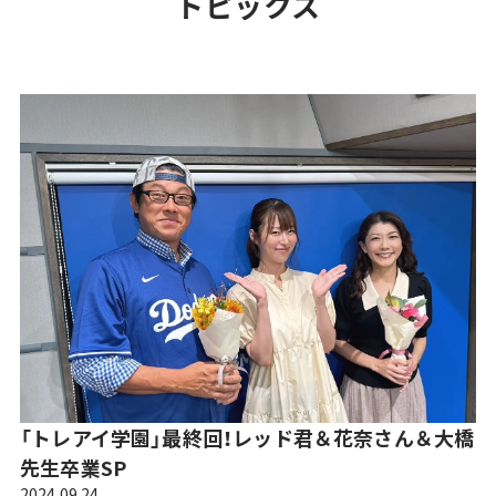
TOPICS
トピックス
「トレアイ学園」最終回！レッド君＆花奈さん＆大橋
先生卒業SP
2024.09.24