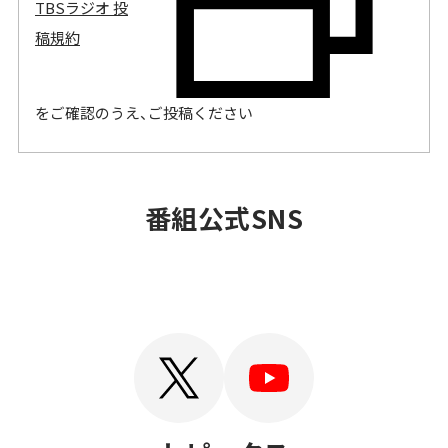
TBSラジオ 投
稿規約
をご確認のうえ、ご投稿ください
OFFICIAL
番組公式SNS
SNS