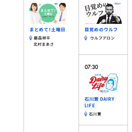
まとめて！土曜日
目覚めのウルフ
藤森祥平
ウルフアロン
北村まあさ
07:30
石川實 DAIRY
LIFE
石川實