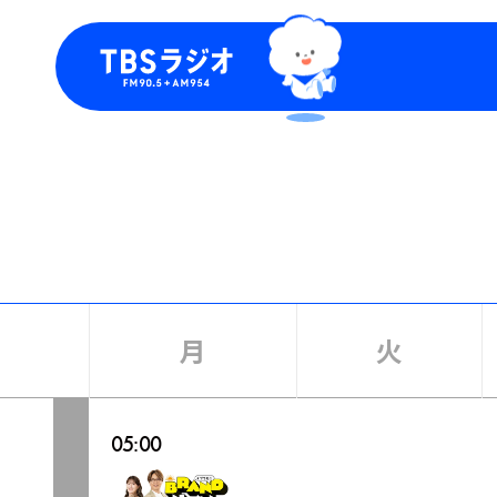
今日の番組表
トピッ
週間番組表
TBS
Podca
お知ら
月
火
05:00