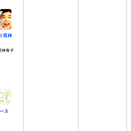
お耳拝
若林有子
ース