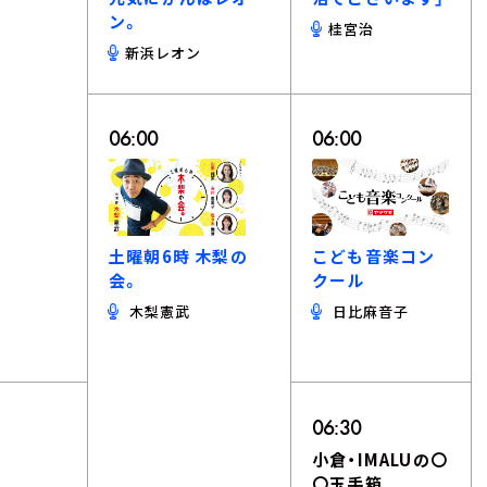
ン。
桂宮治
新浜レオン
06:00
06:00
土曜朝6時 木梨の
こども音楽コン
会。
クール
木梨憲武
日比麻音子
06:30
小倉・IMALUの〇
〇玉手箱