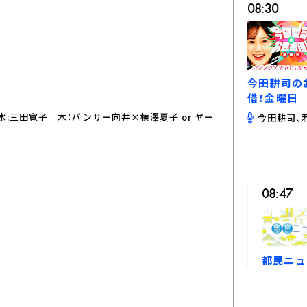
08:30
今田耕司の
借！金曜日
 水:三田寛子 木：パンサー向井×横澤夏子 or ヤー
今田耕司、
08:47
都民ニュ