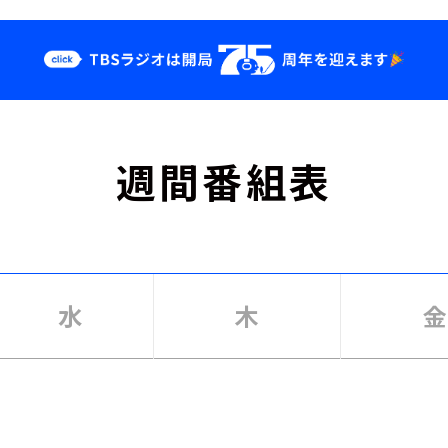
クス
イベント・グッ
週間番組表
ズ
st
YouTube
せ
会社情報
水
木
金