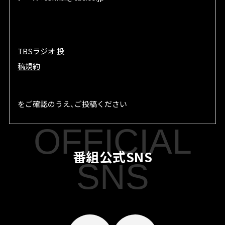
TBSラジオ 投
稿規約
をご確認のうえ、ご投稿ください
OFFICIAL
番組公式SNS
SNS