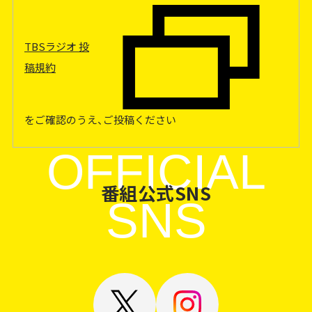
TBSラジオ 投
稿規約
をご確認のうえ、ご投稿ください
OFFICIAL
番組公式SNS
SNS