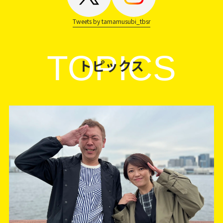
Tweets by tamamusubi_tbsr
TOPICS
トピックス