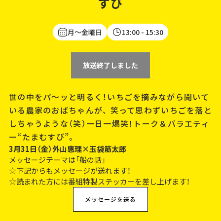
すび
月～金曜日
13:00
- 15:30
放送終了しました
世の中をパ～ッと明るく！いちごを摘みながら聞いて
いる農家のおばちゃんが、 笑って思わずいちごを落と
しちゃうような（笑）一日一爆笑！トーク＆バラエティ
ー“たまむすび”。
3月31日（金）外山惠理×玉袋筋太郎
メッセージテーマは「船の話」
☆下記からもメッセージが送れます！
☆読まれた方には番組特製ステッカーを差し上げます！
メッセージを送る