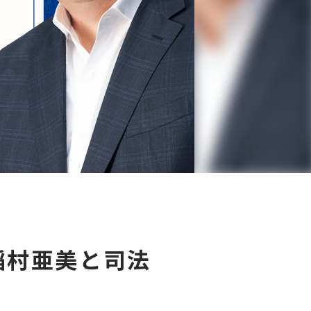
 稲村亜美と司法