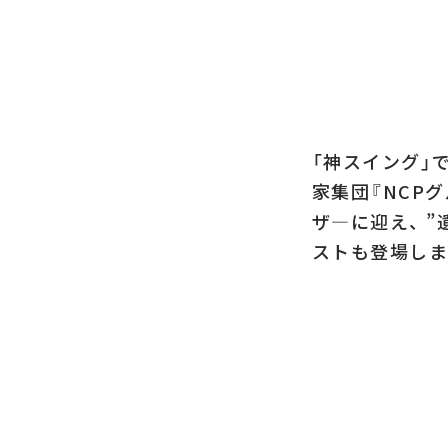
「神スイング」
家集団『NCP
ザ―に迎え、 
ストも登場しま