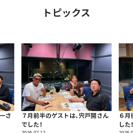
TOPICS
トピックス
一さ
７月前半のゲストは、宍戸開さん
６月
でした！
した
2026.07.12
2026.