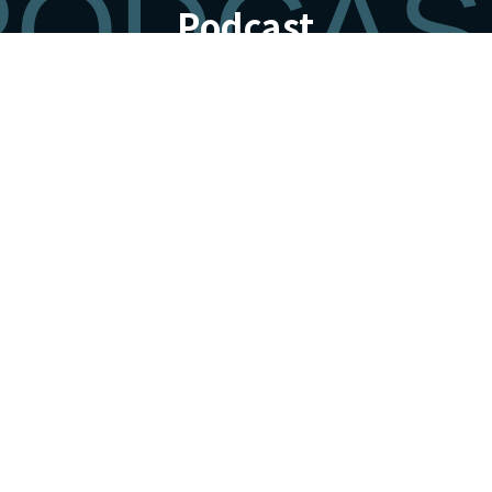
PODCAS
Podcast
FICIAL 
番組公式SNS