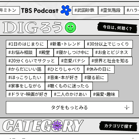
武田砂鉄
空気階段
ハライチ
1日のはじまりに
新着・トレンド
30分以上でじっくり
お悩み相談
殿堂
寝かしつけ中に
お金とビジネス
20分くらいでサクッと
恋愛バナシ
世界と社会を知る
からだにいい話
ひとりしゃべり
休みの日に
ほっこりしたい
音楽・本が好き
寝る前に
家事をしながら
聴くものに迷ったら
ドラマ・映画が好き
二人のかけあい
偏愛・趣味
ライフステージに合わせて
子育てのリアル
タグをもっとみる
通勤・通学に
笑いたい