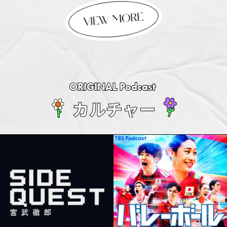
ORIGINAL Podcast
カ
ル
チ
ャ
ー