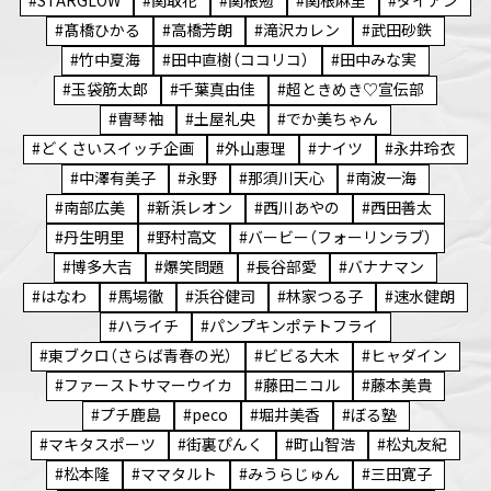
STARGLOW
関取花
関根勉
関根麻里
ダイアン
髙橋ひかる
高橋芳朗
滝沢カレン
武田砂鉄
竹中夏海
田中直樹（ココリコ）
田中みな実
玉袋筋太郎
千葉真由佳
超ときめき♡宣伝部
曺琴袖
土屋礼央
でか美ちゃん
どくさいスイッチ企画
外山惠理
ナイツ
永井玲衣
中澤有美子
永野
那須川天心
南波一海
南部広美
新浜レオン
西川あやの
西田善太
丹生明里
野村高文
バービー（フォーリンラブ）
博多大吉
爆笑問題
長谷部愛
バナナマン
はなわ
馬場徹
浜谷健司
林家つる子
速水健朗
ハライチ
パンプキンポテトフライ
東ブクロ（さらば青春の光）
ビビる大木
ヒャダイン
ファーストサマーウイカ
藤田ニコル
藤本美貴
プチ鹿島
peco
堀井美香
ぼる塾
マキタスポーツ
街裏ぴんく
町山智浩
松丸友紀
松本隆
ママタルト
みうらじゅん
三田寛子