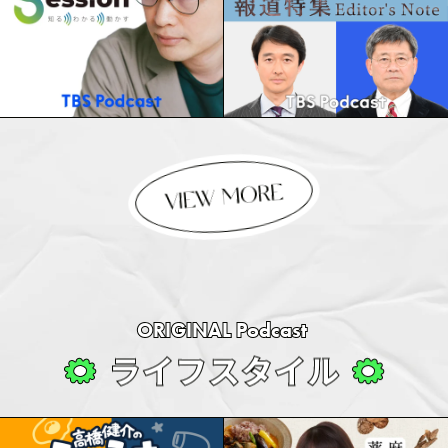
ORIGINAL Podcast
ラ
イ
フ
ス
タ
イ
ル