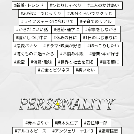
新着・トレンド
ひとりしゃべり
二人のかけあい
30分以上でじっくり
20分くらいでサクッと
ライフステージに合わせて
子育てのリアル
からだにいい話
通勤・通学に
家事をしながら
寝かしつけ中に
休みの日に
1日のはじまりに
恋愛バナシ
ドラマ・映画が好き
ほっこりしたい
聴くものに迷ったら
お悩み相談
音楽・本が好き
殿堂
偏愛・趣味
世界と社会を知る
寝る前に
お金とビジネス
笑いたい
青木さやか
麻木久仁子
安住紳一郎
アルコ＆ピース
アンジェリーナ1／3
飯塚悟志