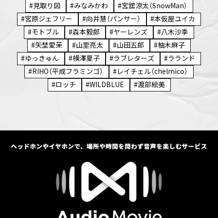
見取り図
みなみかわ
宮舘涼太（SnowMan）
宮原ジェフリー
向井慧（パンサー）
本仮屋ユイカ
モトブル
森本毅郎
ヤーレンズ
八木沙季
矢埜愛茉
山里亮太
山田五郎
柚木麻子
ゆっきゅん
横澤夏子
ラブレターズ
ラランド
RIHO（平成フラミンゴ）
レイチェル（chelmico）
ロッチ
WILDBLUE
渡部絵美