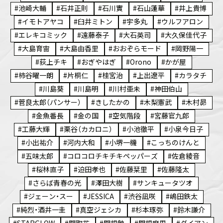
池崎大輔
石井正則
石川實
石山蓮華
井上貴博
イモトアヤコ
臼井ミトン
宇多丸
ウルフアロン
エレキコミック
遠藤泰子
大石英司
大久保佳代子
大島育宙
大島由香里
おおぞらモード
岡野陽一
荻上チキ
おぎやはぎ
Orono
かが屋
柿谷曜一朗
片桐仁
桂宮治
上出遼平
カラタチ
川島葵
川島明
川村亜未
神田伯山
菅良太郎（パンサー）
きしたかの
木梨憲武
木村昴
金魚番長
金の国
空気階段
宮藤官九郎
工藤大輝
栗谷（カカロニ）
小池徹平
小泉今日子
小出祐介
河内大和
小堺一機
こっちのけんと
五味太郎
コロコロチキチキペッパーズ
佐倉綾音
桜林直子
迫田孝也
佐藤栞里
佐藤隆太
さらば青春の光
澤田大樹
サンキュータツオ
ジェーン・スー
JESSICA
渋谷凪咲
嶋田鉄太
純烈・酒井一圭
真空ジェシカ
杉本琢弥
鈴木謙介