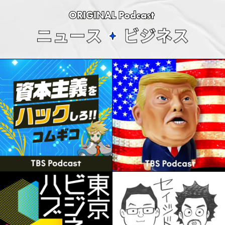
ORIGINAL Podcast
ニ
ュ
ー
ス
ビ
ジ
ネ
ス