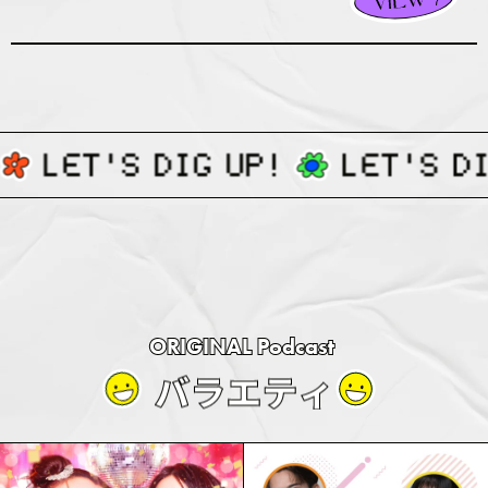
ORIGINAL Podcast
バ
ラ
エ
テ
ィ