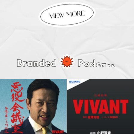
B
r
a
n
d
e
d
P
o
d
c
a
s
t