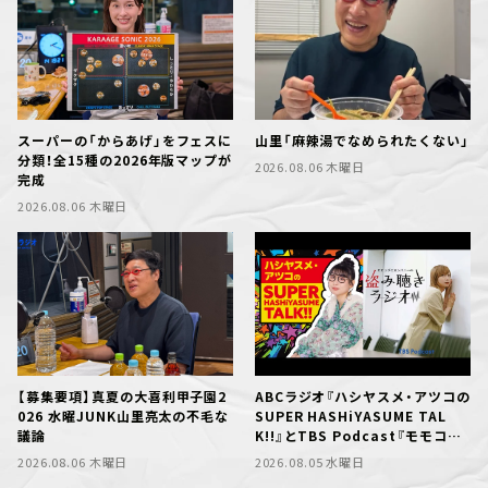
スーパーの「からあげ」をフェスに
山里「麻辣湯でなめられたくない」
分類！全15種の2026年版マップが
2026.08.06 木曜日
完成
2026.08.06 木曜日
【募集要項】真夏の大喜利甲子園2
ABCラジオ『ハシヤスメ・アツコの
026 水曜JUNK山里亮太の不毛な
SUPER HASHiYASUME TAL
議論
K!!』とTBS Podcast『モモコグ
ミカンパニーの盗み聴きラジオ』
2026.08.06 木曜日
2026.08.05 水曜日
が局を超えて初コラボレーショ