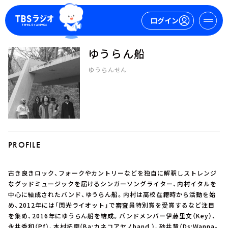
ログイン
ゆうらん船
マイページ
ゆうらんせん
新規会員登録
ログイン
PROFILE
古き良きロック、フォークやカントリーなどを独自に解釈しストレンジ
今日の番組表
なグッドミュージックを届けるシンガーソングライター、内村イタルを
中心に結成されたバンド、ゆうらん船。内村は高校在籍時から活動を始
週間番組表
め、2012年には「閃光ライオット」で審査員特別賞を受賞するなど注目
トピックス
を集め、2016年にゆうらん船を結成。バンドメンバー伊藤里文（Key）、
TBS Podcast
永井秀和（Pf）、本村拓磨（Ba:カネコアヤノband ）、砂井慧（Ds:Wanna-