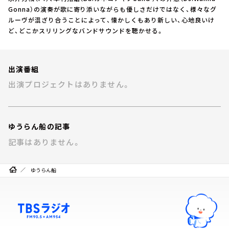
お知らせ
Gonna）の演奏が歌に寄り添いながらも優しさだけではなく、様々なグ
イベント・グッズ
ルーヴが混ざり合うことによって、懐かしくもあり新しい、心地良いけ
YouTube
ど、どこかスリリングなバンドサウンドを聴かせる。
会社情報
出演番組
出演プロジェクトはありません。
ゆうらん船の記事
記事はありません。
ゆうらん船