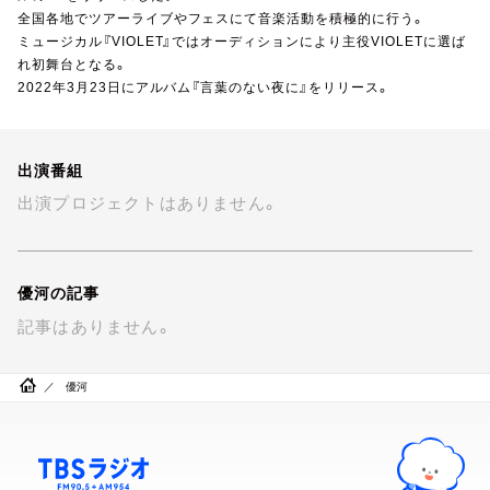
お知らせ
全国各地でツアーライブやフェスにて音楽活動を積極的に行う。
イベント・グッズ
ミュージカル『VIOLET』ではオーディションにより主役VIOLETに選ば
YouTube
れ初舞台となる。
2022年3月23日にアルバム『言葉のない夜に』をリリース。
会社情報
出演番組
出演プロジェクトはありません。
優河の記事
記事はありません。
優河