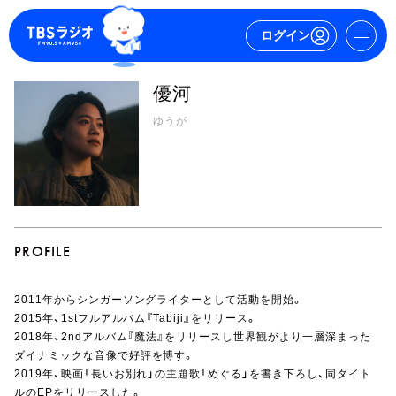
ログイン
優河
マイページ
ゆうが
新規会員登録
ログイン
PROFILE
2011年からシンガーソングライターとして活動を開始。
2015年、1stフルアルバム『Tabiji』をリリース。
今日の番組表
2018年、2ndアルバム『魔法』をリリースし世界観がより一層深まった
週間番組表
ダイナミックな音像で好評を博す。
トピックス
2019年、映画「長いお別れ」の主題歌「めぐる」を書き下ろし、同タイト
TBS Podcast
ルのEPをリリースした。