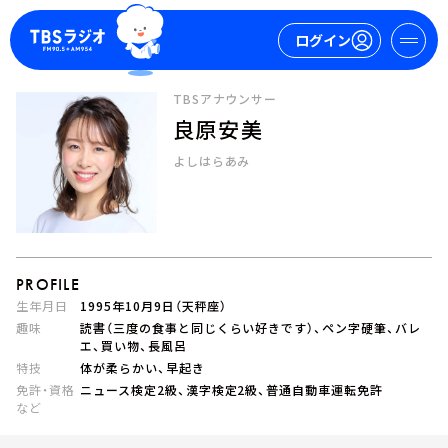
ログイン
TBSアナウンサー
良原安美
マイページ
よしはらあみ
新規会員登録
ログイン
PROFILE
生年月日
1995年10月9日（天秤座）
趣味
読書（三度の食事と同じくらい好きです）、ペン字硬筆、バレ
エ、買い物、長風呂
今日の番組表
特技
体が柔らかい、早起き
週間番組表
免許・資格
ニュース検定2級、漢字検定2級、普通自動車運転免許
トピックス
など
TBS Podcast