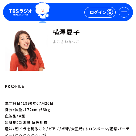
ログイン
横澤夏子
マイページ
よこさわなつこ
新規会員登録
ログイン
PROFILE
生年月日：1990年07月20日
今日の番組表
身長/体重：172cm /63kg
血液型：A型
週間番組表
出身地：新潟県 糸魚川市
トピックス
趣味：朝ドラを見ること/ピアノ/卓球/大正琴/トロンボーン/婚活パーテ
TBS Podcast
ィー/けろけろけろっぴ