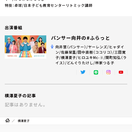
お知らせ
特技：卓球/日本子ども教育センターリトミック講師
イベント・グッズ
YouTube
会社情報
出演番組
パンサー向井の#ふらっと
向井慧（パンサー）/ヤーレンズ/ヒャダイ
ン/佐藤栞里/田中直樹（ココリコ）/三田寛
子/横澤夏子/ヒロユキMc-Ⅱ/関町知弘（ラ
イス）/どんぐりたけし/林家つる子
横澤夏子の記事
記事はありません。
横澤夏子