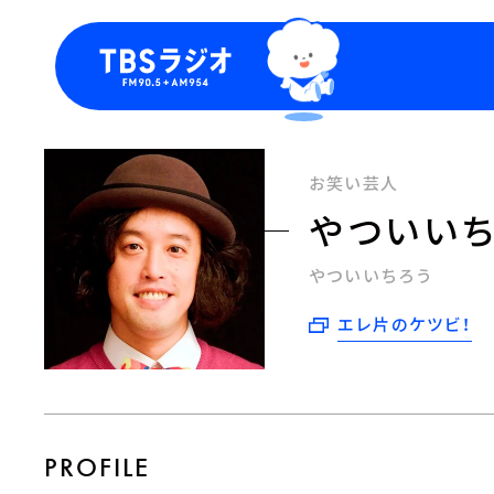
今日の番組表
トピッ
週間番組表
TBS
お笑い芸人
Podca
やついい
お知ら
やついいちろう
エレ片のケツビ！
PROFILE