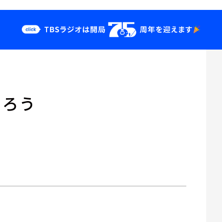
クス
イベント・グッ
ズ
st
YouTube
ちろう
せ
会社情報