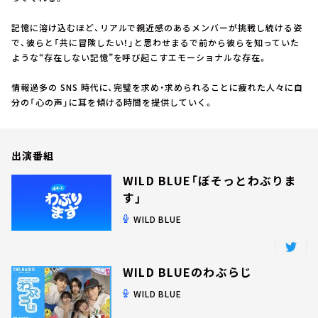
お知らせ
イベント・グッズ
記憶に溶け込むほど、リアルで親近感のあるメンバーが挑戦し続ける姿
YouTube
で、彼らと「共に冒険したい！」と思わせまるで前から彼らを知っていた
会社情報
ような“存在しない記憶”を呼び起こすエモーショナルな存在。
情報過多の SNS 時代に、完璧を求め・求められることに疲れた人々に自
分の「心の声」に耳を傾ける時間を提供していく。
出演番組
WILD BLUE「ぼそっとわぶりま
す」
WILD BLUE
WILD BLUEのわぶらじ
WILD BLUE