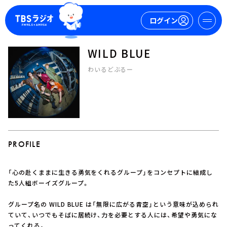
ログイン
WILD BLUE
マイページ
わいるどぶるー
新規会員登録
ログイン
PROFILE
「心の赴くままに生きる勇気をくれるグループ」をコンセプトに結成し
今日の番組表
た5人組ボーイズグループ。
週間番組表
グループ名の WILD BLUE は「無限に広がる⻘空」という意味が込められ
トピックス
ていて、いつでもそばに居続け、力を必要とする人には、希望や勇気にな
TBS Podcast
ってくれる。