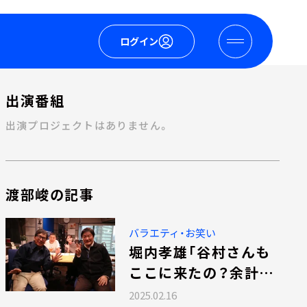
ログイン
出演番組
出演プロジェクトはありません。
渡部峻の記事
バラエティ・お笑い
堀内孝雄「谷村さんも
ここに来たの？余計な
こと言ってないでしょ
2025.02.16