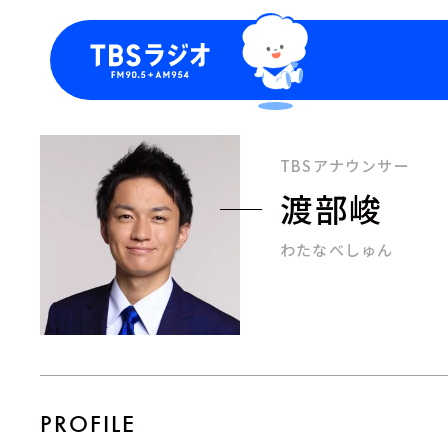
今日の番組表
トピッ
週間番組表
TBS
TBSアナウンサー
Podca
渡部峻
お知ら
わたなべしゅん
PROFILE