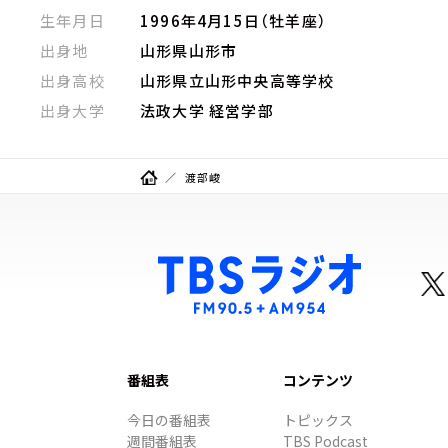
生年月日
1996年4月15日（牡羊座）
出身地
山形県山形市
出身高校
山形県立山形中央高等学校
出身大学
法政大学 経営学部
渡部峻
番組表
コンテンツ
今日の番組表
トピックス
週間番組表
TBS Podcast