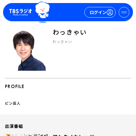
ログイン
わっきゃい
マイページ
わっきゃい
新規会員登録
ログイン
PROFILE
ピン芸人
今日の番組表
週間番組表
トピックス
出演番組
TBS Podcast