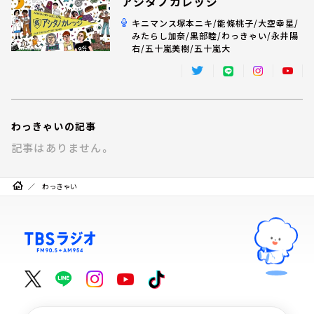
アシタノカレッジ
お知らせ
イベント・グッズ
キニマンス塚本ニキ/能條桃子/大空幸星/
みたらし加奈/黒部睦/わっきゃい/永井陽
YouTube
右/五十嵐美樹/五十嵐大
会社情報
わっきゃいの記事
記事はありません。
わっきゃい