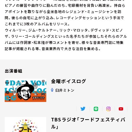
お知らせ
ピアノの練習や曲作りに励んだのち、宅録機材を背負い再渡米。 持自ら
イベント・グッズ
アポイントを取りながら全米各地のレジェンド・ミュージシャンを訪
YouTube
問。彼らの自宅に上がり込み、レコーディングセッションという手法で
会社情報
これまでに3枚のアルバムをリリース。
ウィル・リー、ジム・ケルトナー、リック・マロッタ、デヴィッド・スピノ
ザ、ラリー・ゴールディングスといった名手たちが参加したそれらのアル
バムには作詞家・松本隆が帯コメントを寄せ、様々な音楽専門誌に特集
記事が掲載される等、音楽業界内で大きな注目を集める。
出演番組
金曜ボイスログ
臼井ミトン
TBSラジオ「フードフェスティバ
ル」