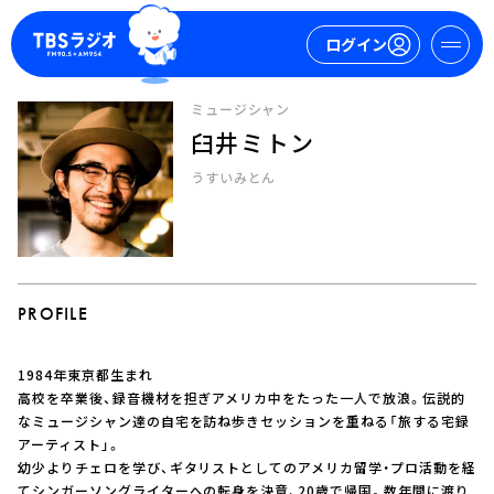
ログイン
ミュージシャン
臼井ミトン
マイページ
うすいみとん
新規会員登録
ログイン
PROFILE
1984年東京都生まれ
今日の番組表
高校を卒業後、録音機材を担ぎアメリカ中をたった一人で放浪。伝説的
なミュージシャン達の自宅を訪ね歩きセッションを重ねる「旅する宅録
週間番組表
アーティスト」。
トピックス
幼少よりチェロを学び、ギタリストとしてのアメリカ留学・プロ活動を経
TBS Podcast
てシンガーソングライターへの転身を決意、20歳で帰国。数年間に渡り