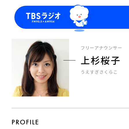
今日の番組表
トピッ
週間番組表
TBS
フリーアナウンサー
Podca
上杉桜子
お知ら
うえすぎさくらこ
PROFILE