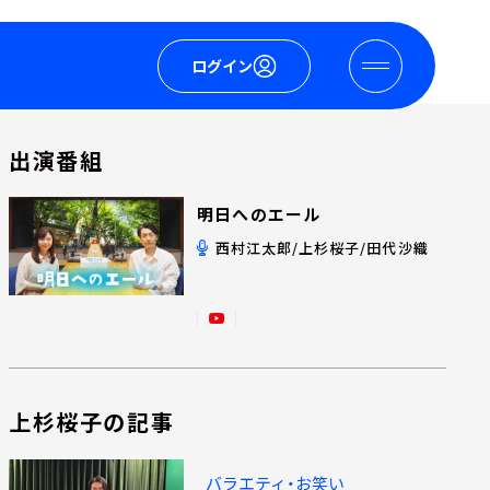
ログイン
出演番組
明日へのエール
西村江太郎/上杉桜子/田代沙織
上杉桜子の記事
バラエティ・お笑い