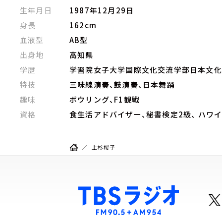
生年月日
1987年12月29日
身長
162cm
血液型
AB型
出身地
高知県
学歴
学習院女子大学国際文化交流学部日本文化
特技
三味線演奏、鼓演奏、日本舞踊
趣味
ボウリング、F1観戦
資格
食生活アドバイザー、秘書検定2級、 ハワ
上杉桜子