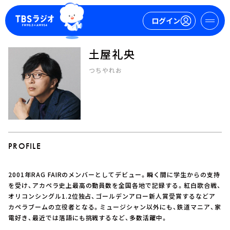
ログイン
土屋礼央
マイページ
つちやれお
新規会員登録
ログイン
PROFILE
2001年RAG FAIRのメンバーとしてデビュー。瞬く間に学生からの支持
今日の番組表
を受け、アカペラ史上最高の動員数を全国各地で記録する。紅白歌合戦、
オリコンシングル1.2位独占、ゴールデンアロー新人賞受賞するなどア
週間番組表
カペラブームの立役者となる。ミュージシャン以外にも、鉄道マニア、家
トピックス
電好き、最近では落語にも挑戦するなど、多数活躍中。
TBS Podcast