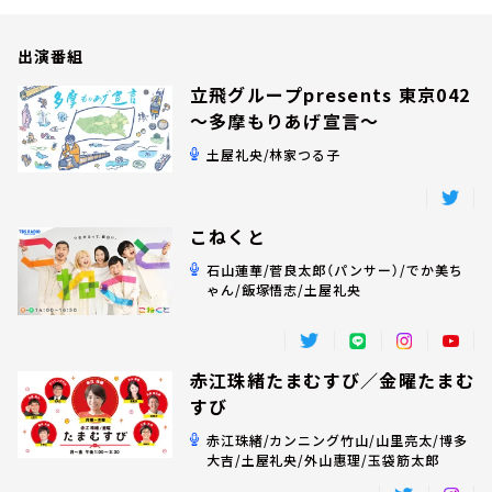
お知らせ
イベント・グッズ
出演番組
YouTube
会社情報
立飛グループpresents 東京042
～多摩もりあげ宣言～
土屋礼央/林家つる子
こねくと
石山蓮華/菅良太郎（パンサー）/でか美ち
ゃん/飯塚悟志/土屋礼央
赤江珠緒たまむすび／金曜たまむ
すび
赤江珠緒/カンニング竹山/山里亮太/博多
大吉/土屋礼央/外山惠理/玉袋筋太郎