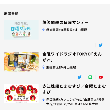
お知らせ
イベント・グッズ
出演番組
YouTube
会社情報
爆笑問題の日曜サンデー
爆笑問題/篠原梨菜/外山惠理
金曜ワイドラジオTOKYO「えん
がわ」
玉袋筋太郎/外山惠理
赤江珠緒たまむすび／金曜たまむ
すび
赤江珠緒/カンニング竹山/山里亮太/博多
大吉/土屋礼央/外山惠理/玉袋筋太郎