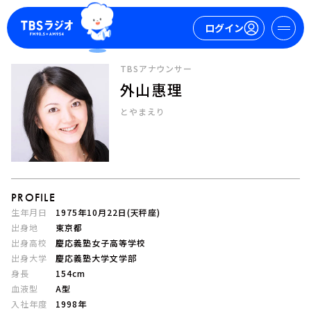
ログイン
TBSアナウンサー
外山惠理
マイページ
とやまえり
新規会員登録
ログイン
PROFILE
生年月日
1975年10月22日(天秤座)
出身地
東京都
出身高校
慶応義塾女子高等学校
今日の番組表
出身大学
慶応義塾大学文学部
週間番組表
身長
154cm
トピックス
血液型
A型
TBS Podcast
入社年度
1998年