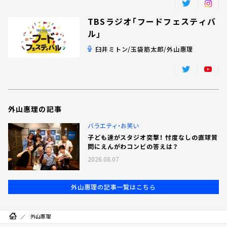
TBSラジオ「フードフェスティバ
ル」
臼井ミトン/玉袋筋太郎/外山惠理
外山惠理の記事
バラエティ・お笑い
子ども達がスタジオ突撃！ 忖度なしの直球質
問にえんがわコンビの答えは？
2026.08.07
外山惠理の記事一覧はこちら
外山惠理