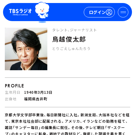
ログイン
タレント、ジャーナリスト
鳥越俊太郎
マイページ
とりごえしゅんたろう
新規会員登録
ログイン
PROFILE
生年月日
1940年3月13日
出身地
福岡県吉井町
今日の番組表
京都大学文学部卒業後、毎日新聞社に入社。新潟支局、大阪本社などを経
週間番組表
て、東京本社社会部に配属される。アメリカ、イランなどの勤務を経て、
トピックス
雑誌「サンデー毎日」の編集長に就任。その後、テレビ朝日「ザ・スクー
TBS Podcast
プ」のキャスターに転身。戦地での取材など、徹底した現場主義を貫く