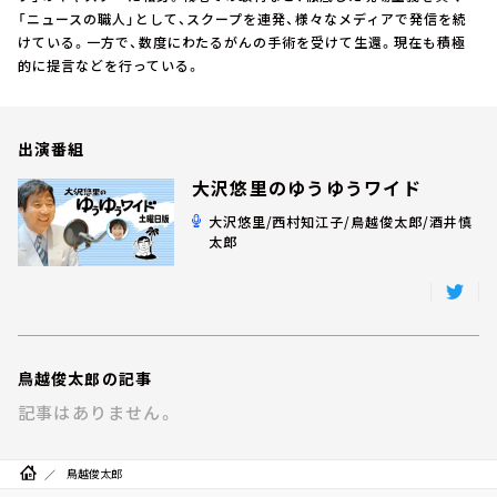
お知らせ
「ニュースの職人」として、スクープを連発、様々なメディアで発信を続
イベント・グッズ
けている。一方で、数度にわたるがんの手術を受けて生還。現在も積極
YouTube
的に提言などを行っている。
会社情報
出演番組
大沢悠里のゆうゆうワイド
大沢悠里/西村知江子/鳥越俊太郎/酒井慎
太郎
鳥越俊太郎の記事
記事はありません。
鳥越俊太郎