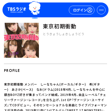
ログイン
東京初期衝動
マイページ
とうきょうしょきしょうどう
新規会員登録
ログイン
PROFILE
東京初期衝動 メンバー しーなちゃん(ボーカル/ギター) 希(ギタ
今日の番組表
ー) あさか(ベース) なお(ドラム)2018年4月、しーなちゃんを中心に
銀杏BOYZ好きが集まってバンド結成。2019年4月、自主レーベル「チェ
週間番組表
リーヴァージン・レコード」を立ち上げ、1st EP『ヴァージン・スーサイ
トピックス
ズ』でCDデビュー。 そのセンセーショナルな楽曲とライブパフォーマン
TBS Podcast
スが注目の中、2019年11月に1stアルバム『SWEET 17 MONSTERS』、