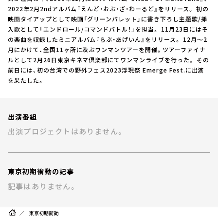
お知らせ
2022年2月2ndアルバム『えんど・おぶ・ざ・わーるど』をリリース。 初の
イベント・グッズ
映画タイアップとして映画「グリーンバレット」に書き下ろし主題歌/挿
YouTube
入歌として「エンドロール/コマンドバトル！」を担当。 11月23日にはそ
会社情報
の楽曲を収録したミニアルバム『らぶ・あげいん』をリリース。 12月～2
月にかけて、全国11ヶ所に及ぶワンマンツアーを開催。ツアーファイナ
ルとして2月26日東京キネマ倶楽部にてワンマンライブを行った。 その
前日には、初の台湾での野外フェス2023浮現祭 Emerge Fest.に出演
を果たした。
出演番組
出演プロジェクトはありません。
東京初期衝動の記事
記事はありません。
東京初期衝動