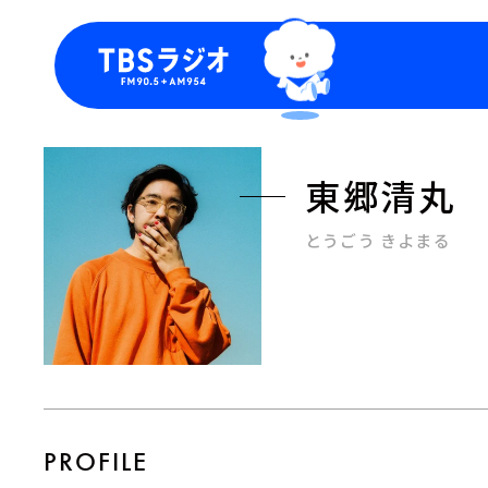
今日の番組表
トピッ
週間番組表
TBS
東郷清丸
Podca
お知ら
とうごう きよまる
PROFILE