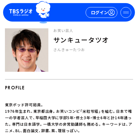
ログイン
お笑い芸人
サンキュータツオ
マイページ
さんきゅーたつお
新規会員登録
ログイン
PROFILE
東京ポッド許可局員。
今日の番組表
1976年生まれ、東京都出身。お笑いコンビ「米粒写経」を組む。日本で唯
一の学者芸人で、早稲田大学に学部5年・修士3年・博士6年と計14年通っ
週間番組表
た。専門は日本語学。一橋大学の非常勤講師も務める。キーワードは、ア
トピックス
ニメ、BL、面白論文、辞書、紫、理屈っぽい。
TBS Podcast