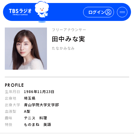
ログイン
フリーアナウンサー
田中みな実
マイページ
たなかみなみ
新規会員登録
ログイン
PROFILE
生年月日
1986年11月23日
出身地
埼玉県
出身大学
青山学院大学文学部
今日の番組表
血液型
A型
週間番組表
趣味
テニス 料理
トピックス
特技
ものまね 英語
TBS Podcast