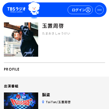
ログイン
玉置周啓
マイページ
たまおきしゅうけい
新規会員登録
ログイン
PROFILE
出演番組
今日の番組表
週間番組表
脳盗
トピックス
TaiTan/玉置周啓
TBS Podcast