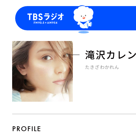
今日の番組表
トピッ
週間番組表
TBS
滝沢カレ
Podca
お知ら
たきざわかれん
PROFILE