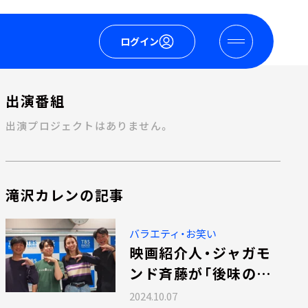
ログイン
出演番組
出演プロジェクトはありません。
滝沢カレンの記事
バラエティ・お笑い
映画紹介人・ジャガモ
ンド斉藤が「後味の悪
い映画」をまたまたプ
2024.10.07