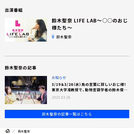
お知らせ
イベント・グッズ
出演番組
YouTube
鈴木聖奈 LIFE LAB～○○のおじ
会社情報
様たち～
鈴木聖奈
鈴木聖奈の記事
お知らせ
3/19＆3/26（水）鳥の言葉に詳しいおじ様！
東京大学准教授で、動物言語学者の鈴木俊貴
さん登場
2025.03.26
鈴木聖奈の記事一覧はこちら
鈴木聖奈