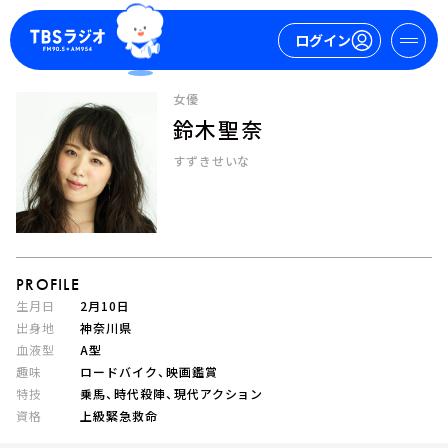
ログイン
女優
鈴木聖奈
マイページ
すずきせいな
新規会員登録
ログイン
PROFILE
生月日
2月10日
出身地
神奈川県
血液型
A型
今日の番組表
趣味
ロードバイク、映画鑑賞
週間番組表
特技
乗馬、時代殺陣、現代アクション
トピックス
資格
上級緊急救命
TBS Podcast