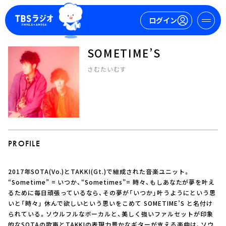
ログイン
SOMETIME’S
マイページ
さむたいむす
新規会員登録
ログイン
PROFILE
2017年SOTA(Vo.)とTAKKI(Gt.)で結成された音楽ユニット。
今日の番組表
“Sometime” = いつか、“Sometimes”= 時々、もしあなたが夢を叶え
るために毎日頑張っているなら、その夢が「いつか」叶うようにという思
週間番組表
いと「時々」 休んで欲しいという思いをこめて SOMETIME’S と名付け
トピックス
られている。ソウルフルなボーカルと、美しく強いファルセットが印象
TBS Podcast
的なSOTAの歌声とTAKKIの表現力豊かなギターが支える楽曲は、ソウ