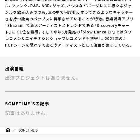
お知らせ
ル、ファンク、R&B、AOR、ジャズ、ハウスなどボーダレスに様々なジャ
イベント・グッズ
ンルを飲み込みつつも、耳の中で何度も反すうできるようなキャッチー
YouTube
さを持つ独自のポップスに昇華させていることが特徴。音楽認識アプリ
会社情報
「Shazam」で新人アーティストとトレンドである「Discoveryチャー
ト」にて1位を獲得。そして今年5月発売の「Slow Dance EP」ではタワ
レコメン＆エイチオシとショップレコメンドも獲得し、2021年のJ-
POPシーンを賑わすであろうアーティストとして注目が集まっている。
出演番組
出演プロジェクトはありません。
SOMETIME’Sの記事
記事はありません。
SOMETIME’S