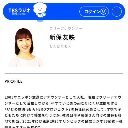
ログイン
フリーアナウンサー
新保友映
マイページ
しんぼともえ
新規会員登録
ログイン
PROFILE
2003年ニッポン放送にアナウンサーとして入社。 現在はフリーアナウ
今日の番組表
ンサーとして活動しながら、科学でいじめの起こりにくい空間を作る
「いじめ撲滅 BE A HEROプロジェクト」の特任研究員として、学校で子
週間番組表
どもたちに向けて授業を行うほか、教員研修や親御さん向けの講師も各
トピックス
地で担当。2021年には東京2020オリンピックの民放ラジオ99局統一番
TBS Podcast
組キャスターも務めた。