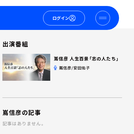
ログイン
出演番組
嶌信彦 人生百景「志の人たち」
嶌信彦/安田佑子
嶌信彦の記事
記事はありません。