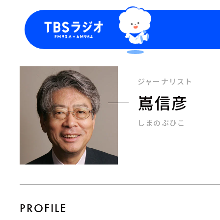
今日の番組表
トピッ
週間番組表
TBS
ジャーナリスト
Podca
嶌信彦
お知ら
しまのぶひこ
PROFILE