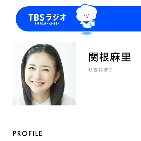
今日の番組表
トピッ
週間番組表
TBS
関根麻里
Podca
お知ら
せきねまり
PROFILE