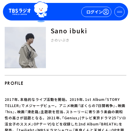
ログイン
Sano ibuki
マイページ
さのいぶき
新規会員登録
ログイン
PROFILE
2017年、本格的なライブ活動を開始。 2019年、1st Album『STORY
今日の番組表
TELLER』でメジャーデビュー。 アニメ映画『ぼくらの7日間戦争』、映画
『his』、映画『滑走路』主題歌を担当、ストーリーに寄り添う楽曲の親和
週間番組表
性の高さが話題となる。 2021年、「Genius」(テレビ東京ドラマ25『ソロ
トピックス
活女子のススメ』OPテーマ)などを収録した2nd Album『BREATH』を
TBS Podcast
発売。 「twilight」(MBSドラマシャワー『高良くんと天城くん』OP主題