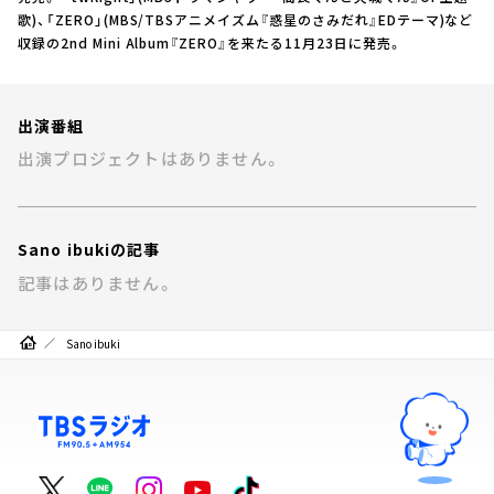
お知らせ
歌)、「ZERO」(MBS/TBSアニメイズム『惑星のさみだれ』EDテーマ)など
イベント・グッズ
収録の2nd Mini Album『ZERO』を来たる11月23日に発売。
YouTube
会社情報
出演番組
出演プロジェクトはありません。
Sano ibukiの記事
記事はありません。
Sano ibuki