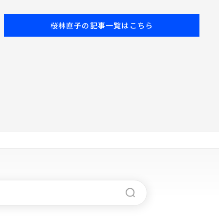
を食べて身体を労わろ
う！
桜林直子の記事一覧はこちら