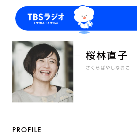
今日の番組表
トピッ
週間番組表
TBS
桜林直子
Podca
お知ら
さくらばやしなおこ
PROFILE