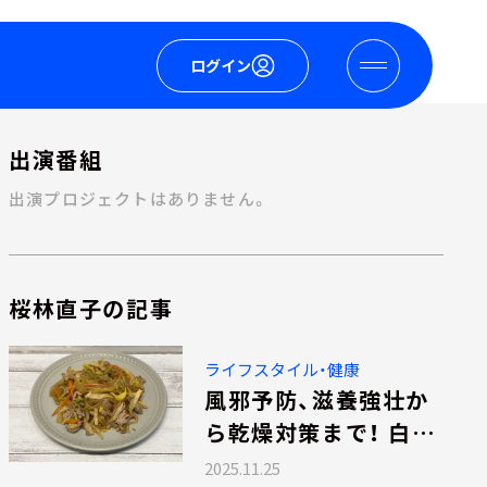
ログイン
出演番組
出演プロジェクトはありません。
桜林直子の記事
ライフスタイル・健康
風邪予防、滋養強壮か
ら乾燥対策まで！ 白
菜・ブロッコリー・長芋
2025.11.25