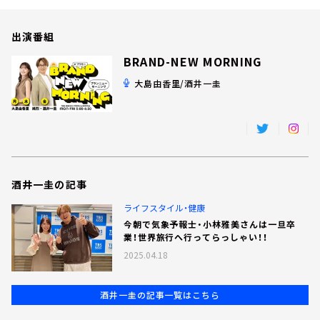
お知らせ
イベント・グッズ
出演番組
YouTube
会社情報
BRAND-NEW MORNING
大島由香里/酒井一圭
酒井一圭の記事
ライフスタイル・健康
今朝で気象予報士・小林雅美さんは一旦卒
業！世界旅行へ行ってらっしゃい！！
2025.04.18
酒井一圭の記事一覧はこちら