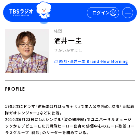
ログイン
純烈
酒井一圭
マイページ
さかいかずよし
新規会員登録
ログイン
純烈・酒井一圭 Brand-New Morning
PROFILE
1985年にドラマ『逆転あばれはっちゃく』で主人公を務め、以降『百獣戦
今日の番組表
隊ガオレンジャー』などに出演。
2010年6月23日に1stシングル「涙の銀座線」でユニバーサルミュージ
週間番組表
ックからデビューした元戦隊ヒーロー出身の俳優中心のムード歌謡コー
トピックス
ラスグループ「純烈」のリーダーを務めている。
TBS Podcast