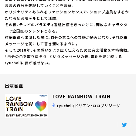
お知らせ
ままの自分を表現していくことを決意。
イベント・グッズ
オリジナリティあふれるファッションセンスで、ショップ店員をするか
YouTube
たわら読者モデルとして活躍。
会社情報
その後、テレビのバラエティ番組出演をきっかけに、奔放なキャラクタ
ーで全国区のタレントとなる。
討論番組へ出演した際に、自分の意見への共感が励みとなり、それ以来
メッセージを詞にして書き溜めるように。
そして2018年、その想いをより広く伝えるために音楽活動を本格始動。
「自分の色を取り戻そう」というメッセージの元、進化を遂げ続ける
ryuchellに目が離せない。
出演番組
LOVE RAINBOW TRAIN
ryuchell/ドリアン・ロロブリジーダ