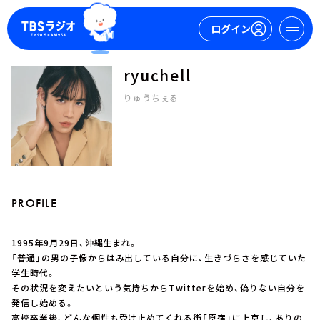
ログイン
ryuchell
マイページ
りゅうちぇる
新規会員登録
ログイン
PROFILE
1995年9月29日、沖縄生まれ。
今日の番組表
「普通」の男の子像からはみ出している自分に、生きづらさを感じていた
学生時代。
週間番組表
その状況を変えたいという気持ちからTwitterを始め、偽りない自分を
トピックス
発信し始める。
TBS Podcast
高校卒業後、どんな個性も受け止めてくれる街「原宿」に上京し、ありの