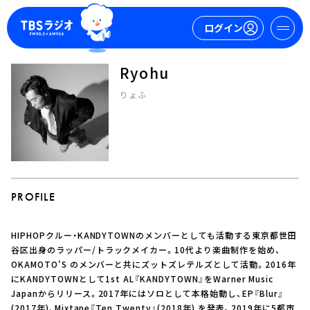
ログイン
Ryohu
マイページ
りょふ
新規会員登録
ログイン
PROFILE
HIPHOPクルー・KANDYTOWNのメンバーとしても活動する東京都世田
今日の番組表
谷区出身のラッパー/トラックメイカー。10代より楽曲制作を始め、
OKAMOTO'S のメンバーと共にズットズレテルズとして活動。2016年
週間番組表
にKANDYTOWNとして1st AL『KANDYTOWN』をWarner Music
トピックス
Japanからリリース。2017年にはソロとして本格始動し、EP『Blur』
TBS Podcast
(2017年)、Mixtape『Ten Twenty』(2018年) を発表。2019年に5都市