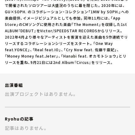
お知らせ
で開催されたソロツアーは大盛況のうちに幕を閉じた。2020年には、
イベント・グッズ
GU×SOPH. のコラボレーション・コレクション「1MW by SOPH.」への
YouTube
楽曲提供、イメージビジュアルとしても参加。同年11月には、「App
会社情報
Store」のCMソングに使用された楽曲「The Moment」を収録した1st
ALBUM『DEBUT』をVictor/SPEEDSTAR RECORDSからリリース。
2022年4月より様々なアーティストを客演を迎えた楽曲を5作連続でリ
リースするコラボレーションシリーズをスタート。「One Way
feat.YONCE」、「Real feat.IO」、「Cry Now feat. 佐藤千亜妃」、
「Money Money feat.Jeter」、「Hanabi feat. オカモトショウ」とリ
リースを重ね、9月21日には2nd Album『Circus』をリリース。
出演番組
出演プロジェクトはありません。
Ryohuの記事
記事はありません。