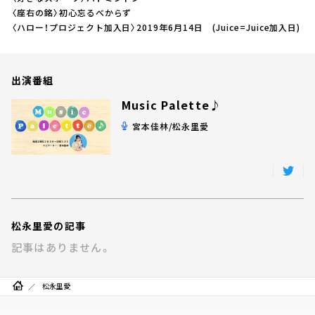
お知らせ
〈座右の銘〉初心忘るべからず
イベント・グッズ
〈ハロー！プロジェクト加入日〉2019年6月14日 (Juice=Juice加入日)
YouTube
会社情報
出演番組
Music Palette♪
宮本佳林/松永里愛
松永里愛の記事
記事はありません。
松永里愛