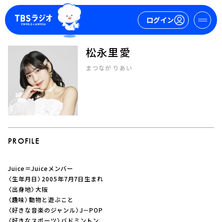
ログイン
松永里愛
マイページ
まつなが りあい
新規会員登録
ログイン
PROFILE
Juice＝Juiceメンバー
今日の番組表
〈生年月日〉2005年7月7日生まれ
〈出身地〉大阪
週間番組表
〈趣味〉動物と遊ぶこと
トピックス
〈好きな音楽のジャンル〉J－POP
TBS Podcast
〈好きなスポーツ〉バドミントン