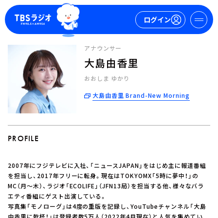
ログイン
アナウンサー
大島由香里
マイページ
おおしま ゆかり
新規会員登録
ログイン
大島由香里 Brand-New Morning
PROFILE
2007年にフジテレビに入社、「ニュースJAPAN」をはじめ主に報道番組
今日の番組表
を担当し、2017年フリーに転身。現在はTOKYOMX「5時に夢中！」の
MC（月～木）、ラジオ「ECOLIFE」（JFN13局）を担当する他、様々なバラ
週間番組表
エティ番組にゲスト出演している。
トピックス
写真集「モノローグ」は4度の重版を記録し、YouTubeチャンネル「大島
TBS Podcast
由香里に乾杯！」は登録者数5万人（2022年4月現在）と人気を集めてい