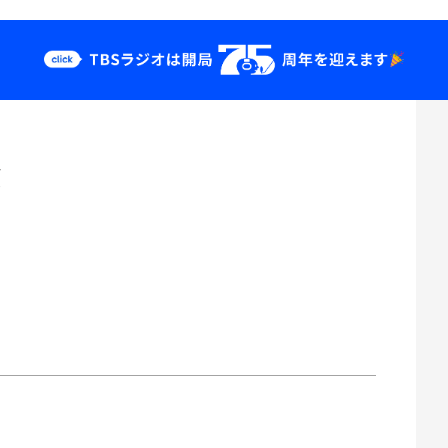
クス
イベント・グッ
ズ
郎
st
YouTube
せ
会社情報