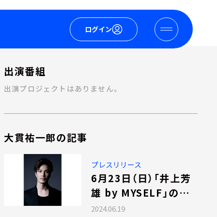
ログイン
出演番組
出演プロジェクトはありません。
大貫祐一郎の記事
プレスリリース
6月23日（日）「井上芳
雄 by MYSELF」のゲ
ストは、廣瀬友祐さん！
2024.06.19