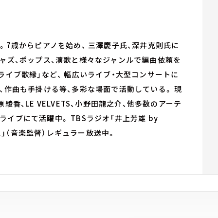
。7歳からピアノを始め、 三澤慶子氏、深井克則氏に
ジャズ、ポップス、演歌と様々なジャンルで編曲依頼を
ライブ歌縁」など、 幅広いライブ・大型コンサートに
、作曲も手掛ける等、多彩な場面で活動している。 現
香、LE VELVETS、小野田龍之介、他多数のアーテ
イブにて活躍中。 TBSラジオ「井上芳雄 by
クス」（音楽監督）レギュラー放送中。