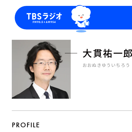
今日の番組表
トピッ
週間番組表
TBS
大貫祐一
Podca
お知ら
おおぬきゆういちろう
PROFILE