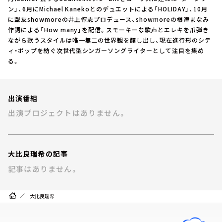
お知らせ
ン」、6月にMichael Kanekoとのデュエットによる「HOLIDAY」、10月
イベント・グッズ
に盟友showmoreの井上惇志プロデュース、showmoreの根津まなみ
YouTube
作詞による「How many」を配信。スモーキーな歌声とエレキを爪弾き
会社情報
ながら歌うスタイルは唯一無二の世界観を醸し出し、現在進行形のシテ
ィ・ポップを紡ぐ次世代型シンガーソングライターとして注目を集め
る。
出演番組
出演プロジェクトはありません。
大比良瑞希の記事
記事はありません。
大比良瑞希