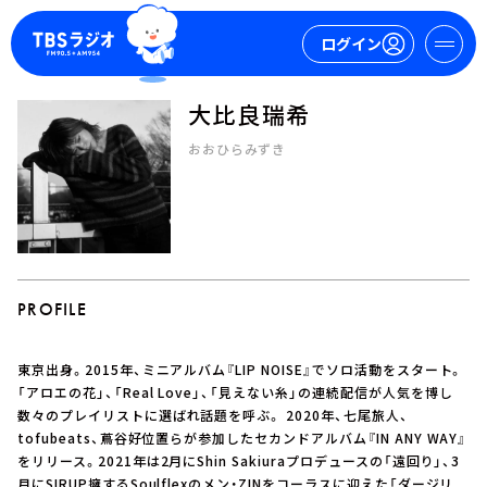
ログイン
大比良瑞希
マイページ
おおひらみずき
新規会員登録
ログイン
PROFILE
東京出身。2015年、ミニアルバム『LIP NOISE』でソロ活動をスタート。
今日の番組表
「アロエの花」、「Real Love」、「見えない糸」の連続配信が人気を博し
数々のプレイリストに選ばれ話題を呼ぶ。 2020年、七尾旅人、
週間番組表
tofubeats、蔦谷好位置らが参加したセカンドアルバム『IN ANY WAY』
トピックス
をリリース。2021年は2月にShin Sakiuraプロデュースの「遠回り」、3
TBS Podcast
月にSIRUP擁するSoulflexのメン・ZINをコーラスに迎えた「ダージリ