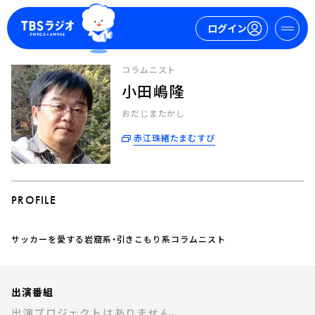
ログイン
コラムニスト
小田嶋隆
マイページ
おだじまたかし
新規会員登録
ログイン
赤江珠緒たまむすび
PROFILE
サッカーを愛する岩窟系・引きこもり系コラムニスト
今日の番組表
週間番組表
トピックス
出演番組
TBS Podcast
出演プロジェクトはありません。