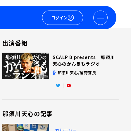
ログイン
出演番組
SCALP D presents 那須川
天心のかんきもラジオ
那須川天心/浦野芽良
那須川天心の記事
カルチャー