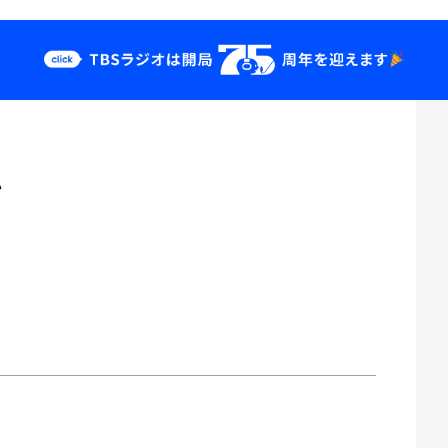
クス
イベント・グッ
ズ
心
st
YouTube
せ
会社情報