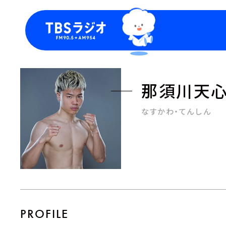
今日の番組表
トピッ
週間番組表
TBS
那須川天
Podca
お知ら
なすかわ・てんしん
PROFILE