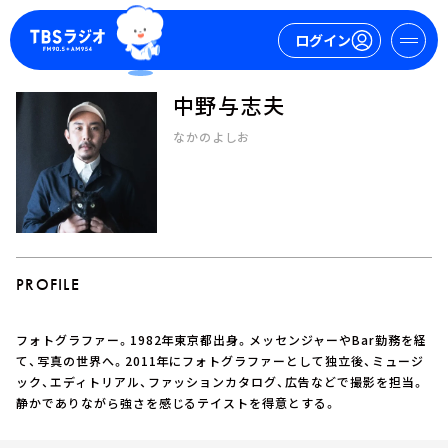
ログイン
中野与志夫
マイページ
なかのよしお
新規会員登録
ログイン
PROFILE
フォトグラファー。1982年東京都出身。メッセンジャーやBar勤務を経
今日の番組表
て、写真の世界へ。2011年にフォトグラファーとして独立後、ミュージ
ック、エディトリアル、ファッションカタログ、広告などで撮影を担当。
週間番組表
静かでありながら強さを感じるテイストを得意とする。
トピックス
TBS Podcast