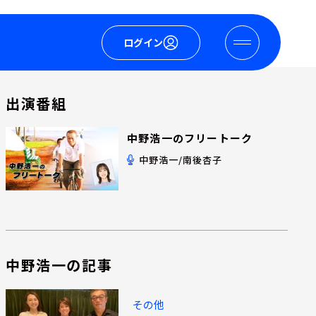
ログイン
出演番組
中野浩一のフリートーク
中野浩一/南後杏子
中野浩一の記事
その他