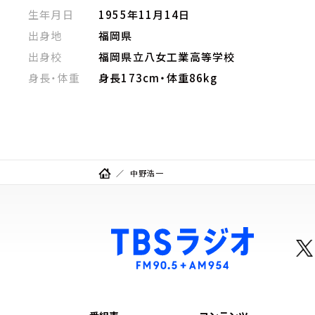
生年月日
1955年11月14日
出身地
福岡県
出身校
福岡県立八女工業高等学校
身長・体重
身長173cm・体重86kg
中野浩一