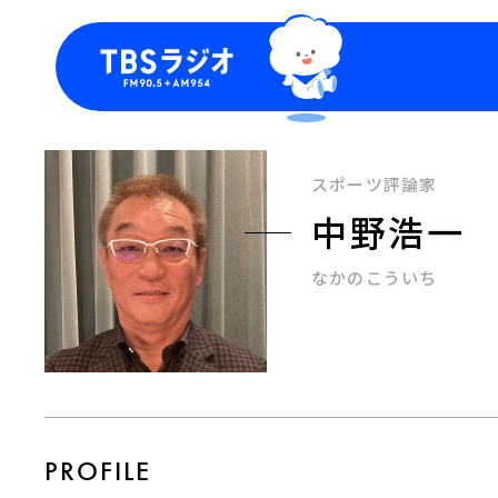
今日の番組表
トピッ
週間番組表
TBS
スポーツ評論家
Podca
中野浩一
お知ら
なかのこういち
PROFILE