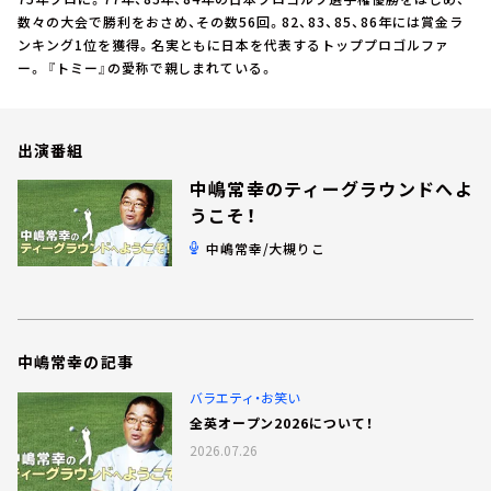
お知らせ
数々の大会で勝利をおさめ、その数56回。82、83、85、86年には賞金ラ
イベント・グッズ
ンキング1位を獲得。名実ともに日本を代表するトッププロゴルファ
YouTube
ー。 『トミー』の愛称で親しまれている。
会社情報
出演番組
中嶋常幸のティーグラウンドへよ
うこそ！
中嶋常幸/大槻りこ
中嶋常幸の記事
バラエティ・お笑い
全英オープン2026について！
2026.07.26