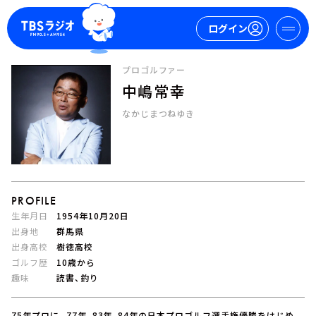
ログイン
プロゴルファー
中嶋常幸
マイページ
なかじまつねゆき
新規会員登録
ログイン
PROFILE
生年月日
1954年10月20日
出身地
群馬県
出身高校
樹徳高校
今日の番組表
ゴルフ歴
10歳から
週間番組表
趣味
読書、釣り
トピックス
TBS Podcast
75年プロに。77年、83年、84年の日本プロゴルフ選手権優勝をはじめ、