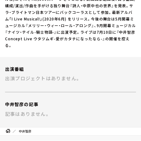
お知らせ
構成/演出/作曲を手がける独り舞台『詩人・中原中也の世界』を発表。サ
イベント・グッズ
ラ・ブライトマン日本ツアーにバックコーラスとして参加。最新アルバ
YouTube
ム「I Live Musical!」(2020年6月) をリリース。今後の舞台は5月開幕ミ
会社情報
ュージカル『メリリー・ウィー・ロール・アロング』、9月開幕ミュージカル
『ナイツ・テイル-騎士物語-』に出演予定。ライブは7月10日に『中井智彦
Concept Live ウタツムギ-愛がカタチになったなら-』の開催を控え
る。
出演番組
出演プロジェクトはありません。
中井智彦の記事
記事はありません。
中井智彦