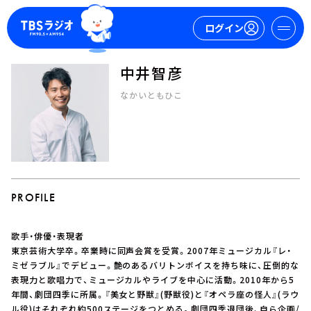
ログイン
中井智彦
マイページ
なかいともひこ
新規会員登録
ログイン
PROFILE
歌手・俳優・表現者
今日の番組表
東京芸術大学卒。卒業時に同声会賞を受賞。2007年ミュージカル『レ・
ミゼラブル』でデビュー。艶のあるバリトンボイスを持ち味に、圧倒的な
週間番組表
表現力と歌唱力で、ミュージカルやライブを中心に活動。2010年から5
トピックス
年間、劇団四季に所属。『美女と野獣』(野獣役)と『オペラ座の怪人』(ラウ
TBS Podcast
ル役)はそれぞれ約500ステージをつとめる。劇団四季退団後、自ら企画/