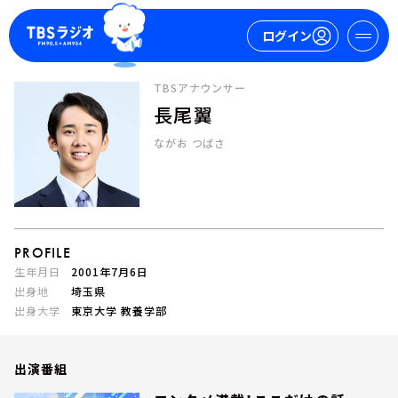
ログイン
TBSアナウンサー
長尾翼
マイページ
ながお つばさ
新規会員登録
ログイン
PROFILE
生年月日
2001年7月6日
出身地
埼玉県
出身大学
東京大学 教養学部
今日の番組表
週間番組表
トピックス
出演番組
TBS Podcast