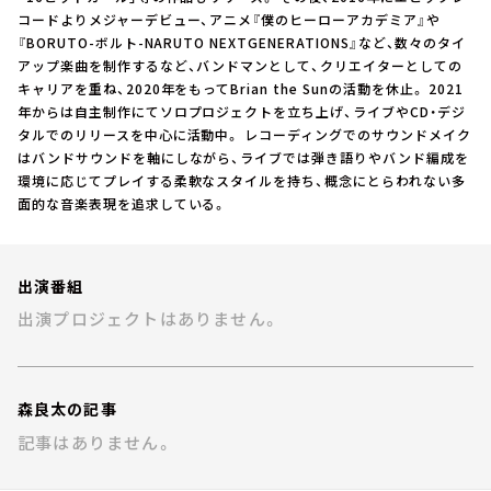
お知らせ
コードよりメジャーデビュー、アニメ『僕のヒーローアカデミア』や
イベント・グッズ
『BORUTO-ボルト-NARUTO NEXTGENERATIONS』など、数々のタイ
YouTube
アップ楽曲を制作するなど、バンドマンとして、クリエイターとしての
会社情報
キャリアを重ね、2020年をもってBrian the Sunの活動を休止。 2021
年からは自主制作にてソロプロジェクトを立ち上げ、ライブやCD・デジ
タルでのリリースを中心に活動中。 レコーディングでのサウンドメイク
はバンドサウンドを軸にしながら、ライブでは弾き語りやバンド編成を
環境に応じてプレイする柔軟なスタイルを持ち、概念にとらわれない多
面的な音楽表現を追求している。
出演番組
出演プロジェクトはありません。
森良太の記事
記事はありません。