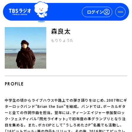
ログイン
森良太
マイページ
もりりょうた
新規会員登録
ログイン
PROFILE
中学生の頃からライブハウスや路上での弾き語りをはじめ、2007年にギ
今日の番組表
ターロックバンド”Brian the Sun”を結成。 バンドでは、ボーカルギタ
ーと全ての作詞作曲を担当。 翌年には、ティーンエイジャー参加型ロッ
週間番組表
ク・フェスティバル「閃光ライオット」で初年度の準グランプリとなり注
トピックス
目を集める。 また、ボカロPとして“うしろめたさP”名義でも活動し、
TBS Podcast
「16ビットガール」等の作品もリリース。 その後、2016年にエピックレ