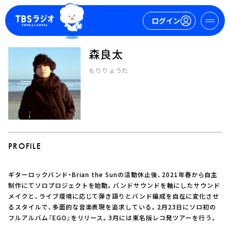
ログイン
森良太
マイページ
もりりょうた
新規会員登録
ログイン
PROFILE
ギターロックバンド・Brian the Sunの活動休止後、2021年春から自主
今日の番組表
制作にてソロプロジェクトを始動。バンドサウンドを軸にしたサウンド
メイクと、ライブ環境に応じて弾き語りとバンド編成を自在に変化させ
週間番組表
るスタイルで、多面的な音楽表現を追求している。2月23日にソロ初の
トピックス
フルアルバム『EGO』をリリース。3月には東名阪レコ発ツアーを行う。
TBS Podcast